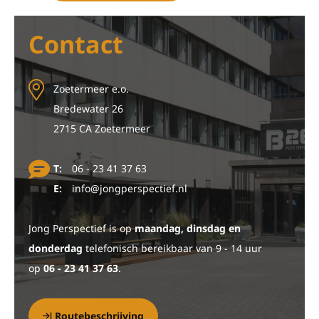
Contact
Zoetermeer e.o.
Bredewater 26
2715 CA Zoetermeer
T:
06 - 23 41 37 63
E:
info@jongperspectief.nl
Jong Perspectief is op
maandag, dinsdag en
donderdag
telefonisch bereikbaar van 9 - 14 uur
op
06 - 23 41 37 63
.
Routebeschrijving