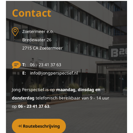
Contact
Zoetermeer e.o.
Bredewater 26
2715 CA Zoetermeer
T:
06 - 23 41 37 63
E:
info@jongperspectief.nl
Jong Perspectief is op
maandag, dinsdag en
donderdag
telefonisch bereikbaar van 9 - 14 uur
op
06 - 23 41 37 63
.
Routebeschrijving